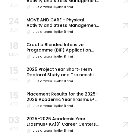
Activity and Stress Management
JUN
(Hırvatistan BIP) Programı için
Uluslararası İlişkiler Birimi
Seçilen Öğrencilerin İlanı
24
MOVE AND CARE - Physical
Activity and Stress Management
JUN
(Hırvatistan BIP) Programı
Uluslararası İlişkiler Birimi
18
Croatia Blended Intensive
Programme (BIP) Application
MAY
Information (September–
Uluslararası İlişkiler Birimi
October 2026–2027)
15
2025 Project Year Short-Term
Doctoral Study and Traineeship
APR
Mobility Application Results
Uluslararası İlişkiler Birimi
15
Placement Results for the 2025–
2026 Academic Year Erasmus+
APR
KA131 Career Centers (KARMER)
Uluslararası İlişkiler Birimi
Consortium Student Traineeship
Mobility
03
2025–2026 Academic Year
Erasmus+ KA131 Career Centers
APR
(KARMER) Consortium
Uluslararası İlişkiler Birimi
Traineeship Mobility