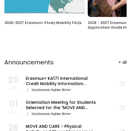
2026-2027 Erasmus+ Study Mobility FAQs
2026 - 2027 Erasmus+ S
Application Guide Her
Announcements
+
all
20
Erasmus+ KA171 International
Credit Mobility Information
JUL
Meeting
Uluslararası İlişkiler Birimi
01
Orientation Meeting for Students
Selected for the "MOVE AND
JUL
CARE – Physical Activity and
Uluslararası İlişkiler Birimi
Stress Management" (Croatia
BIP) Programme
26
MOVE AND CARE - Physical