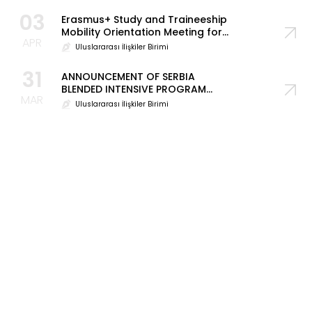
03
Erasmus+ Study and Traineeship
Mobility Orientation Meeting for
APR
the 2026–2027 Academic Year
Uluslararası İlişkiler Birimi
31
ANNOUNCEMENT OF SERBIA
BLENDED INTENSIVE PROGRAM
MAR
(BIP) PLACEMENT RESULTS
Uluslararası İlişkiler Birimi